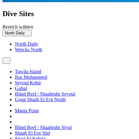
Dive Sites
Bereich wählen
North Daily
North Daily
Wrecks North
Tawila Island
Ras Mohammed
Seyoul Kebir
Gubal
Blind Reef / Shaabruhr Seyoul
Gotat Shaab El Erg North
Manta Point
Blind Reef / Shaabruhr Siyul
Shaab El Erg Süd
Siyul Al Kebira