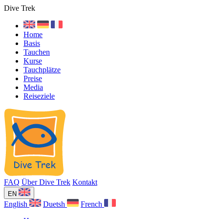
Dive Trek
Home
Basis
Tauchen
Kurse
Tauchplätze
Preise
Media
Reiseziele
FAQ
Über Dive Trek
Kontakt
EN
English
Duetsh
French