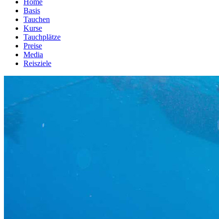
Home
Basis
Tauchen
Kurse
Tauchplätze
Preise
Media
Reisziele