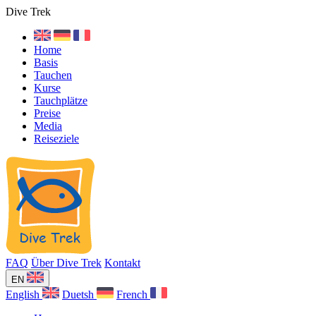
Dive Trek
Home
Basis
Tauchen
Kurse
Tauchplätze
Preise
Media
Reiseziele
FAQ
Über Dive Trek
Kontakt
EN
English
Duetsh
French