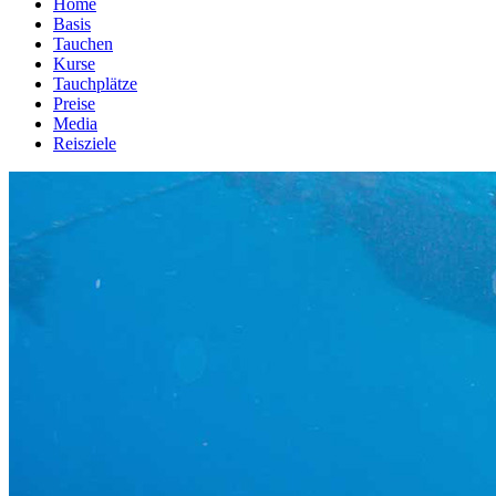
Home
Basis
Tauchen
Kurse
Tauchplätze
Preise
Media
Reisziele