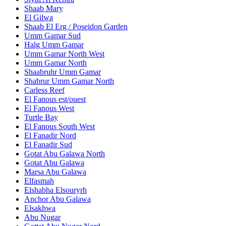
Shaab Mary
El Gilwa
Shaab El Erg / Poseidon Garden
Umm Gamar Sud
Halg Umm Gamar
Umm Gamar North West
Umm Gamar North
Shaabruhr Umm Gamar
Shabrur Umm Gamar North
Carless Reef
El Fanous est/ouest
El Fanous West
Turtle Bay
El Fanous South West
El Fanadir Nord
El Fanadir Sud
Gotat Abu Galawa North
Gotat Abu Galawa
Marsa Abu Galawa
Elfasmah
Elshabha Elsouryrh
Anchor Abu Galawa
Elsakhwa
Abu Nugar