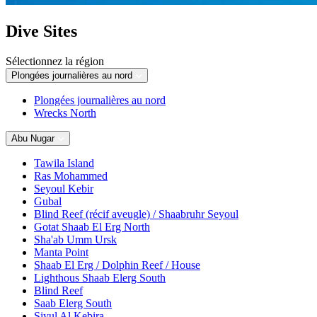
Dive Sites
Sélectionnez la région
Plongées journalières au nord
Plongées journalières au nord
Wrecks North
Abu Nugar
Tawila Island
Ras Mohammed
Seyoul Kebir
Gubal
Blind Reef (récif aveugle) / Shaabruhr Seyoul
Gotat Shaab El Erg North
Sha'ab Umm Ursk
Manta Point
Shaab El Erg / Dolphin Reef / House
Lighthous Shaab Elerg South
Blind Reef
Saab Elerg South
Siyul Al Kebira