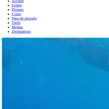
Accueil
Centre
Plonger
Cours
Sites de plongée
Tarifs
Medias
Destinations