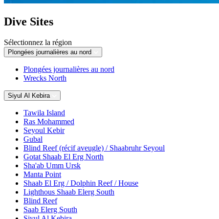
Dive Sites
Sélectionnez la région
Plongées journalières au nord
Plongées journalières au nord
Wrecks North
Siyul Al Kebira
Tawila Island
Ras Mohammed
Seyoul Kebir
Gubal
Blind Reef (récif aveugle) / Shaabruhr Seyoul
Gotat Shaab El Erg North
Sha'ab Umm Ursk
Manta Point
Shaab El Erg / Dolphin Reef / House
Lighthous Shaab Elerg South
Blind Reef
Saab Elerg South
Siyul Al Kebira