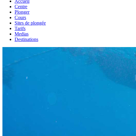
Accueil
Centre
Plonger
Cours
Sites de plongée
Tarifs
Medias
Destinations