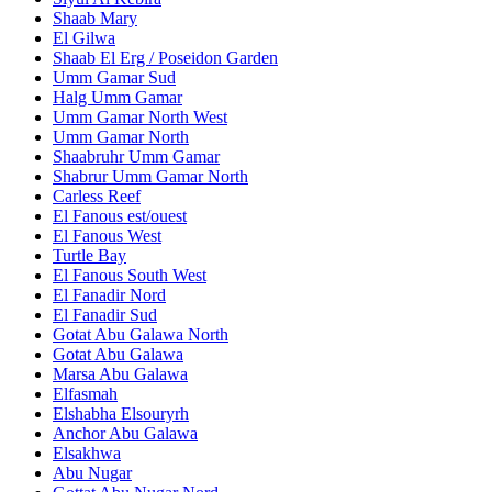
Shaab Mary
El Gilwa
Shaab El Erg / Poseidon Garden
Umm Gamar Sud
Halg Umm Gamar
Umm Gamar North West
Umm Gamar North
Shaabruhr Umm Gamar
Shabrur Umm Gamar North
Carless Reef
El Fanous est/ouest
El Fanous West
Turtle Bay
El Fanous South West
El Fanadir Nord
El Fanadir Sud
Gotat Abu Galawa North
Gotat Abu Galawa
Marsa Abu Galawa
Elfasmah
Elshabha Elsouryrh
Anchor Abu Galawa
Elsakhwa
Abu Nugar