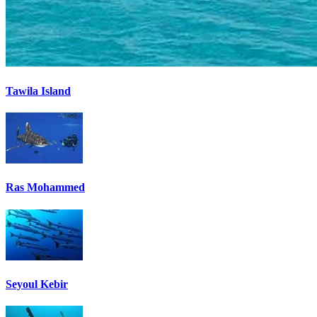
Tawila Island
Ras Mohammed
Seyoul Kebir