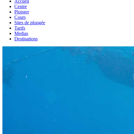
Accueil
Centre
Plonger
Cours
Sites de plongée
Tarifs
Medias
Destinations