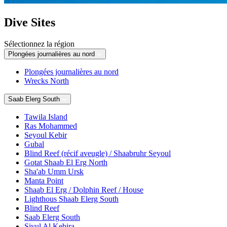
Dive Sites
Sélectionnez la région
Plongées journalières au nord
Plongées journalières au nord
Wrecks North
Saab Elerg South
Tawila Island
Ras Mohammed
Seyoul Kebir
Gubal
Blind Reef (récif aveugle) / Shaabruhr Seyoul
Gotat Shaab El Erg North
Sha'ab Umm Ursk
Manta Point
Shaab El Erg / Dolphin Reef / House
Lighthous Shaab Elerg South
Blind Reef
Saab Elerg South
Siyul Al Kebira