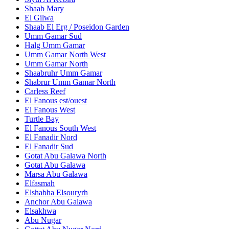
Shaab Mary
El Gilwa
Shaab El Erg / Poseidon Garden
Umm Gamar Sud
Halg Umm Gamar
Umm Gamar North West
Umm Gamar North
Shaabruhr Umm Gamar
Shabrur Umm Gamar North
Carless Reef
El Fanous est/ouest
El Fanous West
Turtle Bay
El Fanous South West
El Fanadir Nord
El Fanadir Sud
Gotat Abu Galawa North
Gotat Abu Galawa
Marsa Abu Galawa
Elfasmah
Elshabha Elsouryrh
Anchor Abu Galawa
Elsakhwa
Abu Nugar