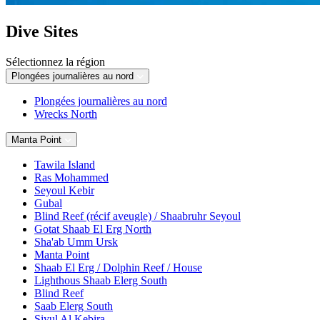
Dive Sites
Sélectionnez la région
Plongées journalières au nord
Plongées journalières au nord
Wrecks North
Manta Point
Tawila Island
Ras Mohammed
Seyoul Kebir
Gubal
Blind Reef (récif aveugle) / Shaabruhr Seyoul
Gotat Shaab El Erg North
Sha'ab Umm Ursk
Manta Point
Shaab El Erg / Dolphin Reef / House
Lighthous Shaab Elerg South
Blind Reef
Saab Elerg South
Siyul Al Kebira