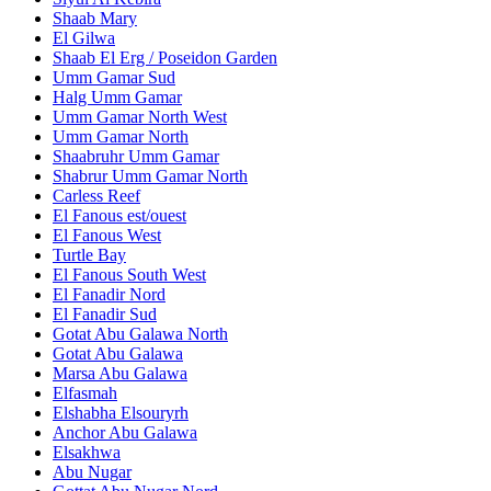
Shaab Mary
El Gilwa
Shaab El Erg / Poseidon Garden
Umm Gamar Sud
Halg Umm Gamar
Umm Gamar North West
Umm Gamar North
Shaabruhr Umm Gamar
Shabrur Umm Gamar North
Carless Reef
El Fanous est/ouest
El Fanous West
Turtle Bay
El Fanous South West
El Fanadir Nord
El Fanadir Sud
Gotat Abu Galawa North
Gotat Abu Galawa
Marsa Abu Galawa
Elfasmah
Elshabha Elsouryrh
Anchor Abu Galawa
Elsakhwa
Abu Nugar