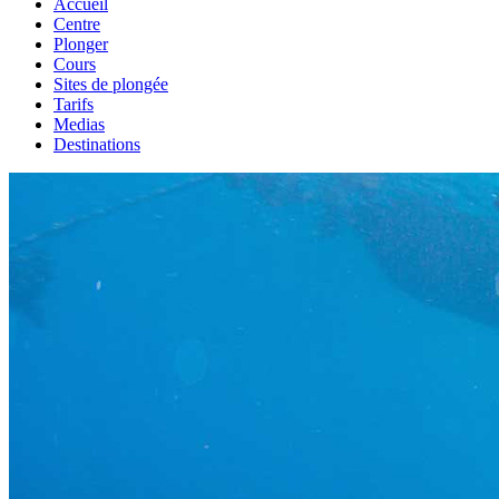
Accueil
Centre
Plonger
Cours
Sites de plongée
Tarifs
Medias
Destinations